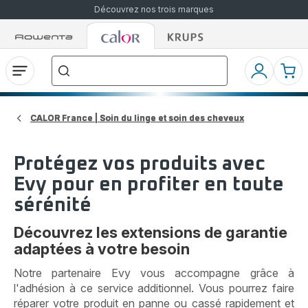
Découvrez nos trois marques
Accueil
Accueil
Accueil
["Que
Rowenta
Rowenta
Rowenta
recherchez-
vous
?","Aspirateurs
Ouvrir
Mon
Mon
balais","Machines
le
compte
pani
à
Café
menu
à
Grains","Centrales
CALOR France | Soin du linge et soin des cheveux
Vapeurs","Sèche
Cheveux"]
Protégez vos produits avec
Evy pour en profiter en toute
sérénité
Découvrez les extensions de garantie
adaptées à votre besoin
Notre partenaire Evy vous accompagne grâce à
l'adhésion à ce service additionnel. Vous pourrez faire
réparer votre produit en panne ou cassé rapidement et