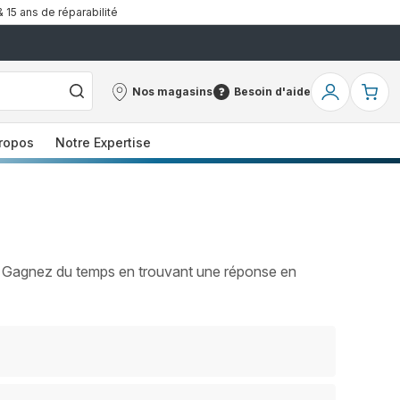
& 15 ans de réparabilité
Nos magasins
Besoin d'aide
Nos
Besoin
Mon
Mo
magasins
d'aide
compte
pa
ropos
Notre Expertise
 ? Gagnez du temps en trouvant une réponse en