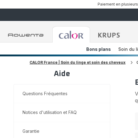
Paiement en plusieurs
Accueil
Accueil
Accueil
Rowenta
Rowenta
Rowent
Bons plans
Soin du l
CALOR France | Soin du linge et soin des cheveux
Aide
V
Questions Fréquentes
q
Notices d'utilisation et FAQ
Garantie