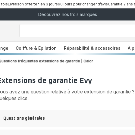
 fois
Livraison offerte* en 3 jours
90 jours pour changer d’avis
Garantie 2 ans 
Découvrez nos trois marques
["Que
recherchez-
vous
?","Aspirateurs
balais","Machines
a
à
Café
à
inge
Coiffure & Epilation
Réparabilité & accessoires
À p
Grains","Centrales
Vapeurs","Sèche
Cheveux"]
Questions fréquentes extensions de garantie | Calor
Extensions de garantie Evy
ous avez une question relative à votre extension de garantie
uelques clics.
Questions générales