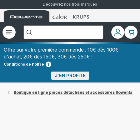
Découvrez nos trois marques
Accueil
Accueil
Accueil
["Que
Rowenta
Rowenta
Rowenta
recherchez-
vous
?","Aspirateurs
Ouvrir
Mon
Mon
balais","Machines
le
compte
pani
à
Café
menu
à
Offre sur votre première commande : 10€ dès 100€
Grains","Centrales
d'achat, 20€ dès 150€, 30€ dès 250€ !
Vapeurs","Sèche
Cheveux"]
Conditions de l'offre
J'EN PROFITE
Boutique en ligne pièces détachées et accessoires Rowenta