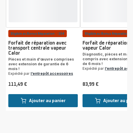
Eligible au Bonus Réparation : -20€
Eligible au Bonus Réparation : 
Forfait de réparation avec
Forfait de réparation 
transport centrale vapeur
vapeur Calor
Calor
Diagnostic, pièces et mai
compris avec extension de
Pièces et main d'œuvre comprises
de 6 mois !
avec extension de garantie de 6
Expédié par
l’entrepôt acc
mois !
Expédié par
l’entrepôt accessoires
111,49 €
83,99 €
Prix
Prix
Ajouter au panier
Ajouter au pa