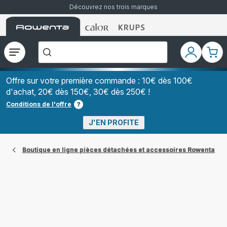
Découvrez nos trois marques
Accueil
Accueil
Accueil
["Que
Rowenta
Rowenta
Rowenta
recherchez-
vous
?","Aspirateurs
Ouvrir
Mon
Mon
balais","Machines
le
compte
pani
à
Café
menu
à
Offre sur votre première commande : 10€ dès 100€
Grains","Centrales
d'achat, 20€ dès 150€, 30€ dès 250€ !
Vapeurs","Sèche
Cheveux"]
Conditions de l'offre
J'EN PROFITE
Boutique en ligne pièces détachées et accessoires Rowenta