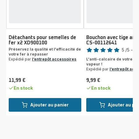
Détachants pour semelles de
Bouchon avec tige anti
fer x2 XD900100
CS-00112641
Note
Préservez la qualité et l'efficacité de
5
/5
-
7 
votre fer à repasser
Avis
Expédié par
l’entrepôt accessoires
L'anti-calcaire de votre g
5
vapeur !
étoiles
Expédié par
l’entrepôt acc
(moyenne)
11,99 €
9,99 €
Prix
Prix
En stock
En stock
Ajouter au panier
Ajouter au pa