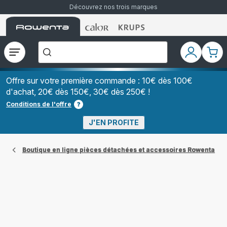
Découvrez nos trois marques
Accueil
Accueil
Accueil
["Que
Rowenta
Rowenta
Rowenta
recherchez-
vous
?","Aspirateurs
Ouvrir
Mon
Mon
balais","Machines
le
compte
pani
à
Café
menu
à
Offre sur votre première commande : 10€ dès 100€
Grains","Centrales
d'achat, 20€ dès 150€, 30€ dès 250€ !
Vapeurs","Sèche
Cheveux"]
Conditions de l'offre
J'EN PROFITE
Boutique en ligne pièces détachées et accessoires Rowenta