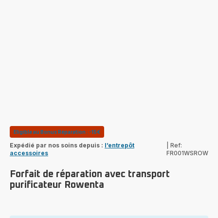
Eligible au Bonus Réparation : -15€
Expédié par nos soins depuis :
l’entrepôt
|
Ref:
accessoires
FR001WSROW
Forfait de réparation avec transport
purificateur Rowenta