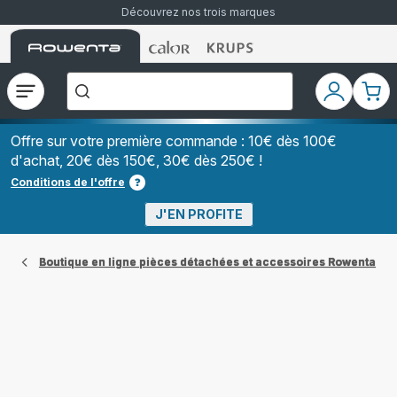
Découvrez nos trois marques
Accueil
Accueil
Accueil
["Que
Rowenta
Rowenta
Rowenta
recherchez-
vous
?","Aspirateurs
Ouvrir
Mon
Mon
balais","Machines
le
compte
pani
à
Café
menu
à
Offre sur votre première commande : 10€ dès 100€
Grains","Centrales
d'achat, 20€ dès 150€, 30€ dès 250€ !
Vapeurs","Sèche
Cheveux"]
Conditions de l'offre
J'EN PROFITE
Boutique en ligne pièces détachées et accessoires Rowenta