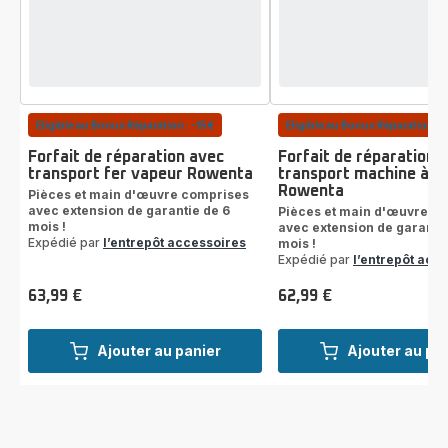
Eligible au Bonus Réparation : -15€
Eligible au Bonus Réparation : 
Forfait de réparation avec
Forfait de réparation 
transport fer vapeur Rowenta
transport machine à c
Rowenta
Pièces et main d'œuvre comprises
avec extension de garantie de 6
Pièces et main d'œuvre c
mois !
avec extension de garantie
Expédié par
l’entrepôt accessoires
mois !
Expédié par
l’entrepôt acc
63,99 €
62,99 €
Prix
Prix
Ajouter au panier
Ajouter au pa