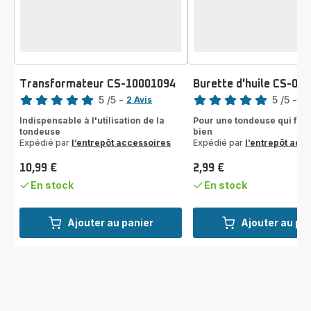
Transformateur CS-10001094
Burette d'huile CS-00
Note
Note
5
/5
-
5
/5
-
2 Avis
1 
Avis
Avis
Indispensable à l'utilisation de la
Pour une tondeuse qui fon
5
5
tondeuse
bien
étoiles
étoiles
Expédié par
l’entrepôt accessoires
Expédié par
l’entrepôt acc
(moyenne)
(moyenne)
10,99 €
2,99 €
Prix
Prix
En stock
En stock
Ajouter au panier
Ajouter au pa