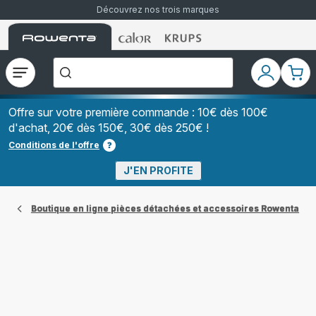
Découvrez nos trois marques
Accueil
Accueil
Accueil
["Que
Rowenta
Rowenta
Rowenta
recherchez-
vous
?","Aspirateurs
Ouvrir
Mon
Mon
balais","Machines
le
compte
pani
à
Café
menu
à
Offre sur votre première commande : 10€ dès 100€
Grains","Centrales
d'achat, 20€ dès 150€, 30€ dès 250€ !
Vapeurs","Sèche
Cheveux"]
Conditions de l'offre
J'EN PROFITE
Boutique en ligne pièces détachées et accessoires Rowenta