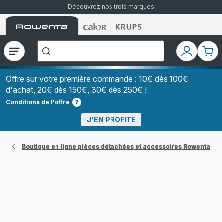
Découvrez nos trois marques
Accueil
Accueil
Accueil
["Que
Rowenta
Rowenta
Rowenta
recherchez-
vous
?","Aspirateurs
Ouvrir
Mon
Mon
balais","Machines
le
compte
pani
à
Café
menu
à
Offre sur votre première commande : 10€ dès 100€
Grains","Centrales
d'achat, 20€ dès 150€, 30€ dès 250€ !
Vapeurs","Sèche
Cheveux"]
Conditions de l'offre
J'EN PROFITE
Boutique en ligne pièces détachées et accessoires Rowenta