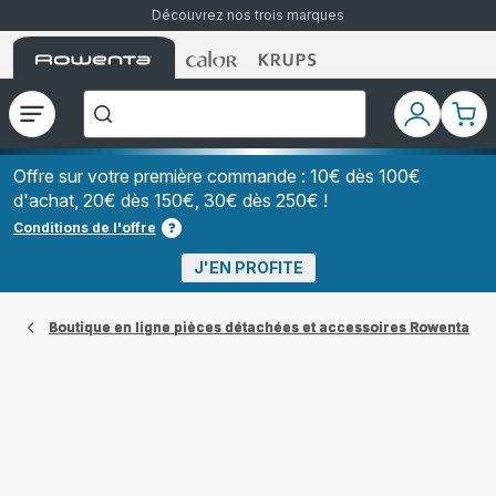
Découvrez nos trois marques
Accueil
Accueil
Accueil
["Que
Rowenta
Rowenta
Rowenta
recherchez-
vous
?","Aspirateurs
Ouvrir
Mon
Mon
balais","Machines
le
compte
pani
à
Café
menu
à
Offre sur votre première commande : 10€ dès 100€
Grains","Centrales
d'achat, 20€ dès 150€, 30€ dès 250€ !
Vapeurs","Sèche
Cheveux"]
Conditions de l'offre
J'EN PROFITE
Boutique en ligne pièces détachées et accessoires Rowenta