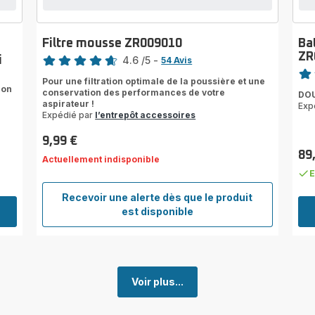
Filtre mousse ZR009010
Ba
Note
ZR
i
4.6
/5
-
54 Avis
Note
ratings.4.6
Pour une filtration optimale de la poussière et une
rati
ion
conservation des performances de votre
DOU
aspirateur !
Exp
Expédié par
l’entrepôt accessoires
9,99 €
Prix
89
Actuellement indisponible
Prix
E
Recevoir une alerte dès que le produit
Filtre
est disponible
mousse
ZR009010
Voir plus...