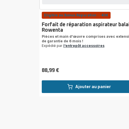
Eligible au Bonus Réparation : -40€
Forfait de réparation aspirateur bala
Rowenta
Pièces et main d'œuvre comprises avec extens
de garantie de 6 mois !
Expédié par
l’entrepôt accessoires
88,99 €
Prix
Ajouter au panier