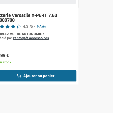
tterie Versatile X-PERT 7.60
009708
4.3
/5
-
9 Avis
ngs.4.3
BLEZ VOTRE AUTONOMIE !
édié par
l’entrepôt accessoires
,99 €
n stock
Ajouter au panier