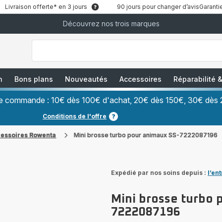
Livraison offerte* en 3 jours
90 jours pour changer d’avis
Garantie
Découvrez nos trois marques
["Que
recherchez-
vous
?","Aspirateurs
balais","Machines
à
Café
à
n
Bons plans
Nouveautés
Accessoires
Réparabilité
Grains","Centrales
Vapeurs","Sèche
Cheveux"]
ère commande : 10€ dès 100€ d'achat, 20€ dès 150€, 30€ dès 
Conditions de l'offre
cessoires Rowenta
Mini brosse turbo pour animaux SS-7222087196
Expédié par nos soins depuis :
l’en
Mini brosse turbo 
7222087196