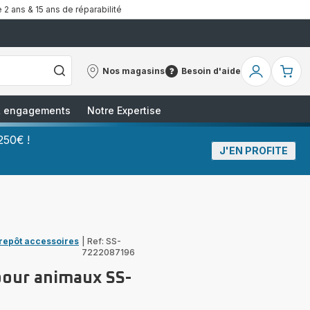
 2 ans & 15 ans de réparabilité
Nos magasins
Besoin d'aide
Nos
Besoin
Mon
Mo
magasins
d'aide
compte
pa
 & engagements
Notre Expertise
250€ !
J'EN PROFITE
trepôt accessoires
|
Ref: SS-
7222087196
pour animaux SS-