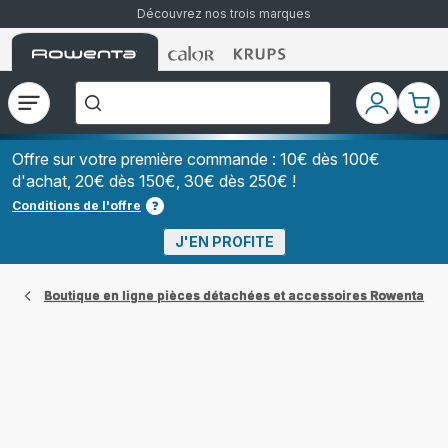
Découvrez nos trois marques
Accueil
Accueil
Accueil
["Que
Rowenta
Rowenta
Rowenta
recherchez-
vous
?","Aspirateurs
Ouvrir
Mon
Mon
balais","Machines
le
compte
pani
à
Café
menu
à
Offre sur votre première commande : 10€ dès 100€
Grains","Centrales
d'achat, 20€ dès 150€, 30€ dès 250€ !
Vapeurs","Sèche
Cheveux"]
Conditions de l'offre
J'EN PROFITE
Boutique en ligne pièces détachées et accessoires Rowenta