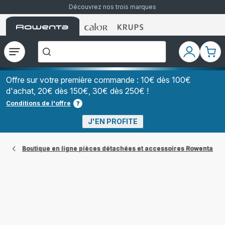
Découvrez nos trois marques
Accueil
Accueil
Accueil
["Que
Rowenta
Rowenta
Rowenta
recherchez-
vous
?","Aspirateurs
Ouvrir
Mon
Mon
balais","Machines
le
compte
pani
à
Café
menu
à
Offre sur votre première commande : 10€ dès 100€
Grains","Centrales
d'achat, 20€ dès 150€, 30€ dès 250€ !
Vapeurs","Sèche
Cheveux"]
Conditions de l'offre
J'EN PROFITE
Boutique en ligne pièces détachées et accessoires Rowenta