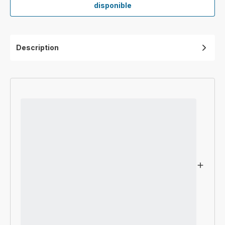
Filtre
disponible
Allergy
+
XD6077F0
Description