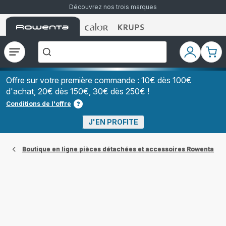
Découvrez nos trois marques
Accueil
Accueil
Accueil
["Que
Rowenta
Rowenta
Rowenta
recherchez-
vous
?","Aspirateurs
Ouvrir
Mon
Mon
balais","Machines
le
compte
pani
à
Café
menu
à
Offre sur votre première commande : 10€ dès 100€
Grains","Centrales
d'achat, 20€ dès 150€, 30€ dès 250€ !
Vapeurs","Sèche
Cheveux"]
Conditions de l'offre
J'EN PROFITE
Boutique en ligne pièces détachées et accessoires Rowenta