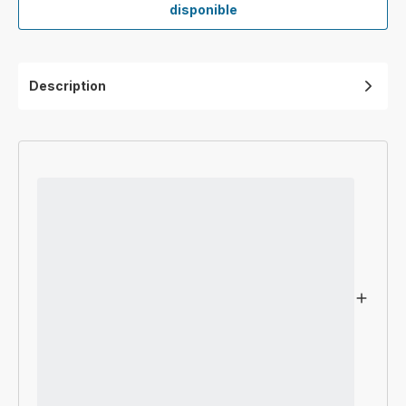
Filtre
disponible
Allergy
+
XD6077F0
Description