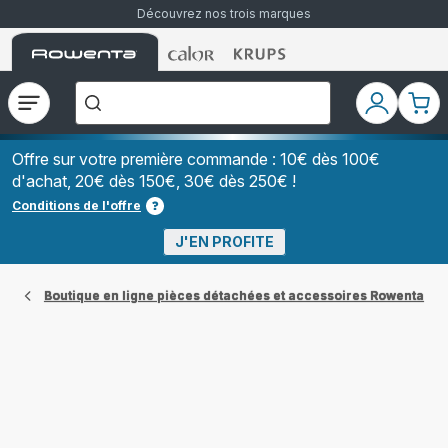
Découvrez nos trois marques
Accueil
Accueil
Accueil
["Que
Rowenta
Rowenta
Rowenta
recherchez-
vous
?","Aspirateurs
Ouvrir
Mon
Mon
balais","Machines
le
compte
pani
à
Café
menu
à
Offre sur votre première commande : 10€ dès 100€
Grains","Centrales
d'achat, 20€ dès 150€, 30€ dès 250€ !
Vapeurs","Sèche
Cheveux"]
Conditions de l'offre
J'EN PROFITE
Boutique en ligne pièces détachées et accessoires Rowenta