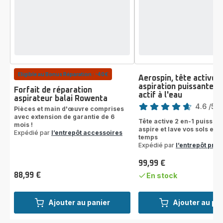
Eligible au Bonus Réparation : -40€
Aerospin, tête active 2
aspiration puissante e
Forfait de réparation
actif à l'eau
Note
aspirateur balai Rowenta
4.6
/5
-
Pièces et main d'œuvre comprises
ratings.4.6
avec extension de garantie de 6
Tête active 2 en-1 puissant
mois !
aspire et lave vos sols en
Expédié par
l’entrepôt accessoires
temps
Expédié par
l’entrepôt prod
99,99 €
Prix
88,99 €
En stock
Prix
Ajouter au panier
Ajouter au pa