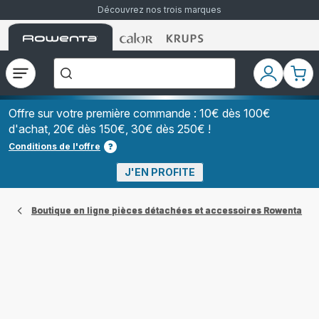
Découvrez nos trois marques
Accueil
Accueil
Accueil
["Que
Rowenta
Rowenta
Rowenta
recherchez-
vous
?","Aspirateurs
Ouvrir
Mon
Mon
balais","Machines
le
compte
pani
à
Café
menu
à
Offre sur votre première commande : 10€ dès 100€
Grains","Centrales
d'achat, 20€ dès 150€, 30€ dès 250€ !
Vapeurs","Sèche
Cheveux"]
Conditions de l'offre
J'EN PROFITE
Boutique en ligne pièces détachées et accessoires Rowenta