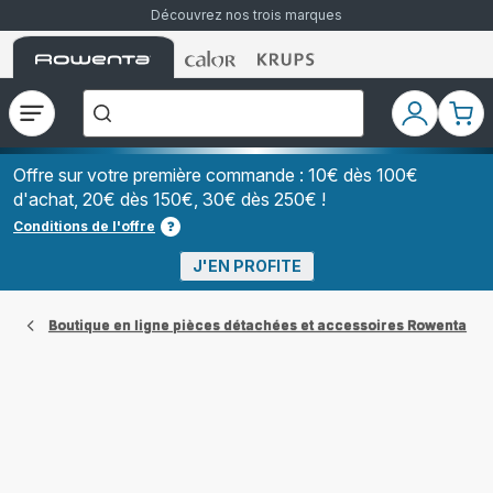
Découvrez nos trois marques
Accueil
Accueil
Accueil
["Que
Rowenta
Rowenta
Rowenta
recherchez-
vous
?","Aspirateurs
Ouvrir
Mon
Mon
balais","Machines
le
compte
pani
à
Café
menu
à
Offre sur votre première commande : 10€ dès 100€
Grains","Centrales
d'achat, 20€ dès 150€, 30€ dès 250€ !
Vapeurs","Sèche
Cheveux"]
Conditions de l'offre
J'EN PROFITE
Boutique en ligne pièces détachées et accessoires Rowenta