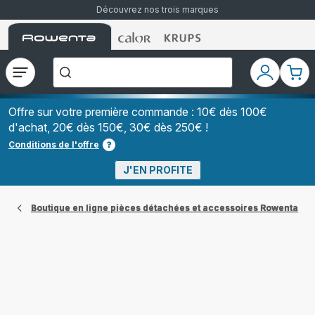
Découvrez nos trois marques
Accueil
Accueil
Accueil
["Que
Rowenta
Rowenta
Rowenta
recherchez-
vous
?","Aspirateurs
Ouvrir
Mon
Mon
balais","Machines
le
compte
pani
à
Café
menu
à
Offre sur votre première commande : 10€ dès 100€
Grains","Centrales
d'achat, 20€ dès 150€, 30€ dès 250€ !
Vapeurs","Sèche
Cheveux"]
Conditions de l'offre
J'EN PROFITE
Boutique en ligne pièces détachées et accessoires Rowenta