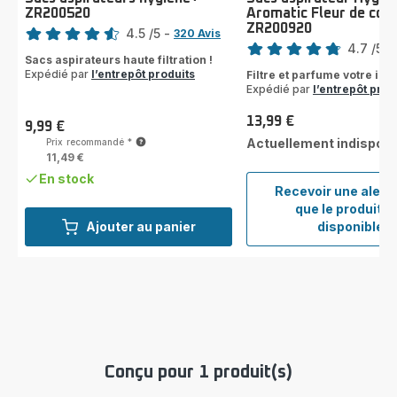
ZR200520
Aromatic Fleur de cot
Note
ZR200920
Note
4.5
/5
-
320 Avis
4.7
/5
-
ratings.4.5
Sacs aspirateurs haute filtration !
ratings.4.7
Expédié par
l’entrepôt produits
Filtre et parfume votre inté
Expédié par
l’entrepôt prod
13,99 €
9,99 €
Prix
Prix
Actuellement indisponi
Prix recommandé
*
11,49 €
En stock
Recevoir une alert
que le produit e
Sacs
Ajouter au panier
disponible
aspir
Hygiè
Aroma
Fleur
de
cotto
ZR20
Conçu pour 1 produit(s)