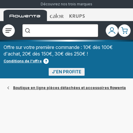
Découvrez nos trois marques
Accueil
Accueil
Accueil
["Que
Rowenta
Rowenta
Rowenta
recherchez-
vous
?","Aspirateurs
Ouvrir
Mon
Mon
balais","Machines
le
compte
pani
à
Café
menu
à
Offre sur votre première commande : 10€ dès 100€
Grains","Centrales
d'achat, 20€ dès 150€, 30€ dès 250€ !
Vapeurs","Sèche
Cheveux"]
Conditions de l'offre
J'EN PROFITE
Boutique en ligne pièces détachées et accessoires Rowenta