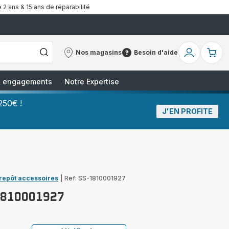
 2 ans & 15 ans de réparabilité
Nos magasins
Besoin d'aide
Nos
Besoin
Mon
Mo
magasins
d'aide
compte
pa
 & engagements
Notre Expertise
250€ !
J'EN PROFITE
trepôt accessoires
|
Ref: SS-1810001927
1810001927