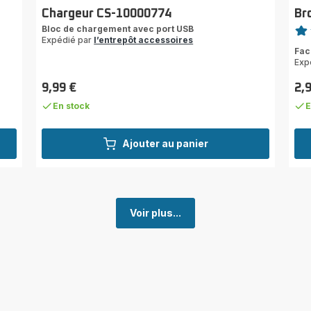
Chargeur CS-10000774
Br
Note
Bloc de chargement avec port USB
Expédié par
l’entrepôt accessoires
Avi
Fac
5
Exp
étoi
(mo
9,99 €
2,
Prix
Prix
En stock
E
Ajouter au panier
Voir plus...