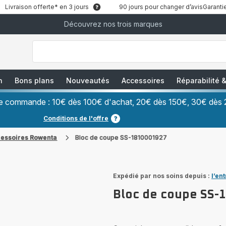
Livraison offerte* en 3 jours
90 jours pour changer d’avis
Garantie
Découvrez nos trois marques
["Que
recherchez-
vous
?","Aspirateurs
balais","Machines
à
Café
à
n
Bons plans
Nouveautés
Accessoires
Réparabilité
Grains","Centrales
Vapeurs","Sèche
Cheveux"]
ère commande : 10€ dès 100€ d'achat, 20€ dès 150€, 30€ dès 
Conditions de l'offre
cessoires Rowenta
Bloc de coupe SS-1810001927
Expédié par nos soins depuis :
l’en
Bloc de coupe SS-