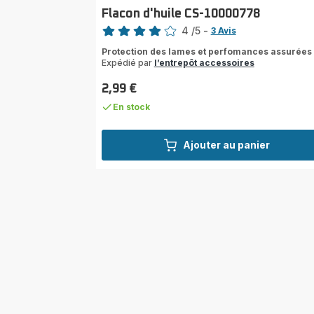
Flacon d'huile CS-10000778
Note
4
/5
-
3 Avis
Avis
Protection des lames et perfomances assurées
4
Expédié par
l’entrepôt accessoires
étoiles
(moyenne)
2,99 €
Prix
En stock
Ajouter au panier