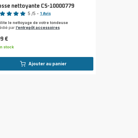
osse nettoyante CS-10000779
5
/5
-
1 Avis
s
ilite le nettoyage de votre tondeuse
édié par
l’entrepôt accessoires
les
yenne)
99 €
n stock
Ajouter au panier