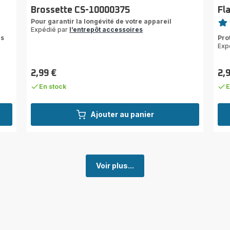
Brossette CS-10000375
Fl
Note
Pour garantir la longévité de votre appareil
Expédié par
l’entrepôt accessoires
Avi
es
Pro
4
Exp
étoi
(mo
2,99 €
2,
Prix
Prix
En stock
E
Ajouter au panier
Voir plus...