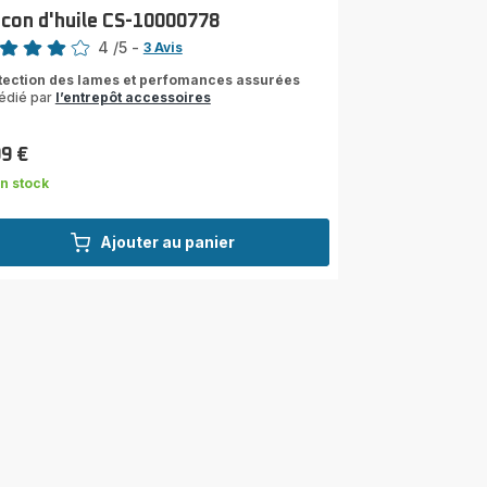
acon d'huile CS-10000778
4
/5
-
3 Avis
s
tection des lames et perfomances assurées
édié par
l’entrepôt accessoires
les
yenne)
99 €
n stock
Ajouter au panier