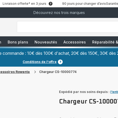
Livraison offerte* en 3 jours
90 jours pour changer d’avis
Garantie
Découvrez nos trois marques
["Que
recherchez-
vous
?","Aspirateurs
balais","Machines
à
Café
à
n
Bons plans
Nouveautés
Accessoires
Réparabilité
Grains","Centrales
Vapeurs","Sèche
Cheveux"]
ère commande : 10€ dès 100€ d'achat, 20€ dès 150€, 30€ dès 
Conditions de l'offre
cessoires Rowenta
Chargeur CS-10000774
Expédié par nos soins depuis :
l’en
Chargeur CS-10000