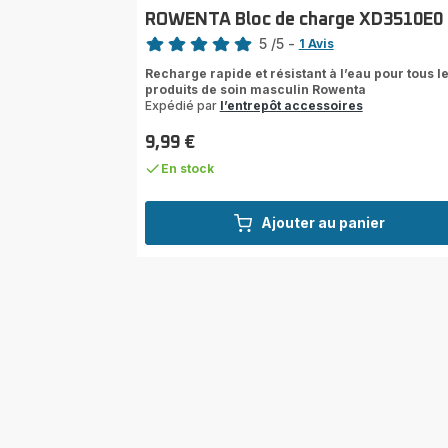
ROWENTA Bloc de charge XD3510E0
Note
5
/5
-
1 Avis
Avis
Recharge rapide et résistant à l’eau pour tous l
5
produits de soin masculin Rowenta
étoiles
Expédié par
l’entrepôt accessoires
(moyenne)
9,99 €
Prix
En stock
Ajouter au panier