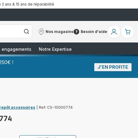
 2 ans & 15 ans de réparabilité
Nos magasins
Besoin d'aide
Nos
Besoin
Mon
Mo
magasins
d'aide
compte
pa
 & engagements
Notre Expertise
250€ !
J'EN PROFITE
trepôt accessoires
|
Ref: CS-10000774
774