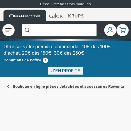
Découvrez nos trois marques
Accueil
Accueil
Accueil
["Que
Rowenta
Rowenta
Rowenta
recherchez-
vous
?","Aspirateurs
Ouvrir
Mon
Mon
balais","Machines
le
compte
pani
à
Café
menu
à
Offre sur votre première commande : 10€ dès 100€
Grains","Centrales
d'achat, 20€ dès 150€, 30€ dès 250€ !
Vapeurs","Sèche
Cheveux"]
Conditions de l'offre
J'EN PROFITE
Boutique en ligne pièces détachées et accessoires Rowenta