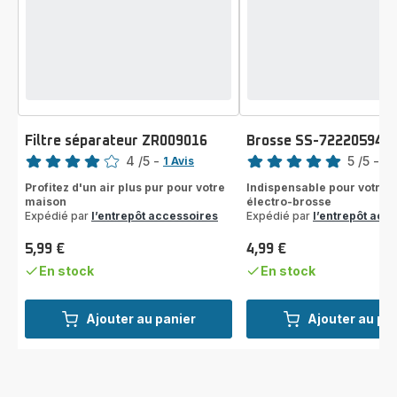
Filtre séparateur ZR009016
Brosse SS-722205949
Note
Note
4
/5
-
5
/5
-
1 Avis
2 
Avis
Avis
Profitez d'un air plus pur pour votre
Indispensable pour votre 
4
5
maison
électro-brosse
étoiles
étoiles
Expédié par
l’entrepôt accessoires
Expédié par
l’entrepôt acc
(moyenne)
(moyenne)
5,99 €
4,99 €
Prix
Prix
En stock
En stock
Ajouter au panier
Ajouter au pa