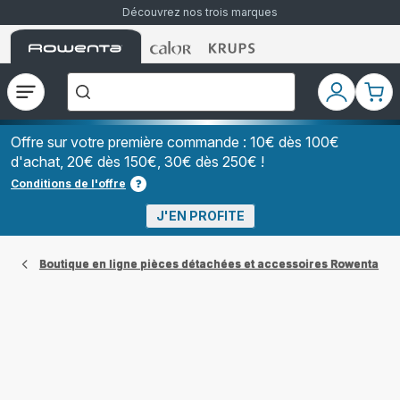
Découvrez nos trois marques
Accueil
Accueil
Accueil
["Que
Rowenta
Rowenta
Rowenta
recherchez-
vous
?","Aspirateurs
Ouvrir
Mon
Mon
balais","Machines
le
compte
pani
à
Café
menu
à
Offre sur votre première commande : 10€ dès 100€
Grains","Centrales
d'achat, 20€ dès 150€, 30€ dès 250€ !
Vapeurs","Sèche
Cheveux"]
Conditions de l'offre
J'EN PROFITE
Boutique en ligne pièces détachées et accessoires Rowenta