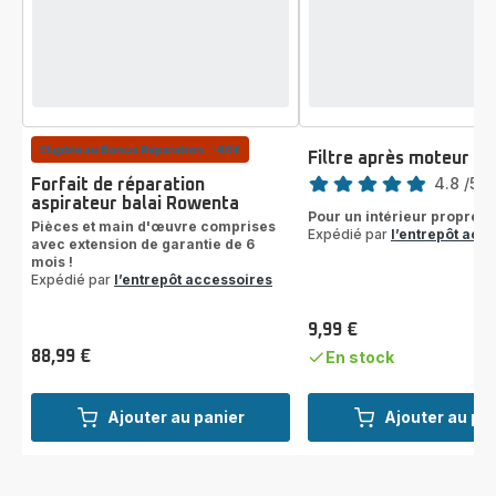
Eligible au Bonus Réparation : -40€
Filtre après moteur Z
Note
4.8
/5
-
Forfait de réparation
aspirateur balai Rowenta
ratings.4.8
Pour un intérieur propre et
Pièces et main d'œuvre comprises
Expédié par
l’entrepôt acc
avec extension de garantie de 6
mois !
Expédié par
l’entrepôt accessoires
9,99 €
Prix
88,99 €
En stock
Prix
Ajouter au panier
Ajouter au pa