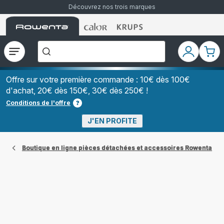
Découvrez nos trois marques
Accueil
Accueil
Accueil
["Que
Rowenta
Rowenta
Rowenta
recherchez-
vous
?","Aspirateurs
Ouvrir
Mon
Mon
balais","Machines
le
compte
pani
à
Café
menu
à
Offre sur votre première commande : 10€ dès 100€
Grains","Centrales
d'achat, 20€ dès 150€, 30€ dès 250€ !
Vapeurs","Sèche
Cheveux"]
Conditions de l'offre
J'EN PROFITE
Boutique en ligne pièces détachées et accessoires Rowenta