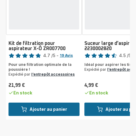
Kit de filtration pour
Suceur large d'aspirat
aspirateur X-Ô ZR007700
2230002820
Note
Note
4.7
/5
-
4.5
/5
-
19 Avis
ratings.4.7
ratings.4.5
Pour une filtration optimale de la
Idéal pour aspirer les tiss
poussière !
Expédié par
l’entrepôt acc
Expédié par
l’entrepôt accessoires
21,99 €
4,99 €
Prix
Prix
En stock
En stock
Ajouter au panier
Ajouter au pa