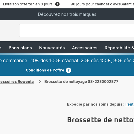
Livraison offerte* en 3 jours
90 jours pour changer d’avis
Garantie
Découvrez nos trois marques
["Que
recherchez-
vous
?","Aspirateurs
balais","Machines
à
Café
à
n
Bons plans
Nouveautés
Accessoires
Réparabilité
Grains","Centrales
Vapeurs","Sèche
Cheveux"]
ère commande : 10€ dès 100€ d'achat, 20€ dès 150€, 30€ dès 
Conditions de l'offre
cessoires Rowenta
Brossette de nettoyage SS-2230002877
Expédié par nos soins depuis :
l’en
Brossette de nett