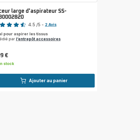
ceur large d'aspirateur SS-
30002820
4.5
/5
-
2 Avis
ngs.4.5
al pour aspirer les tissus
édié par
l’entrepôt accessoires
99 €
n stock
Ajouter au panier