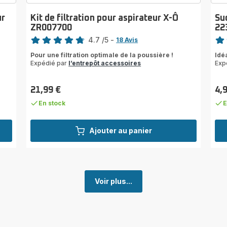
ur
Kit de filtration pour aspirateur X-Ô
Su
ZR007700
22
Note
Note
4.7
/5
-
18 Avis
ratings.4.7
rati
Pour une filtration optimale de la poussière !
Idé
Expédié par
l’entrepôt accessoires
Exp
21,99 €
4,
Prix
Prix
En stock
E
Ajouter au panier
Voir plus...