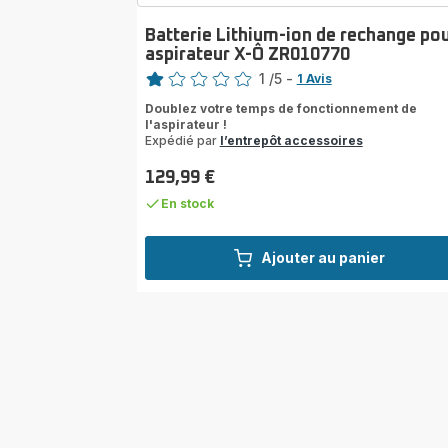
Batterie Lithium-ion de rechange po
aspirateur X-Ô ZR010770
Note
1
/5
-
1 Avis
Avis
Doublez votre temps de fonctionnement de
1
l'aspirateur !
étoile
Expédié par
l’entrepôt accessoires
(moyenne)
129,99 €
Prix
En stock
Ajouter au panier