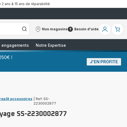
 2 ans & 15 ans de réparabilité
Nos magasins
Besoin d'aide
Nos
Besoin
Mon
Mo
magasins
d'aide
compte
pa
 & engagements
Notre Expertise
250€ !
J'EN PROFITE
trepôt accessoires
|
Ref: SS-
2230002877
oyage SS-2230002877