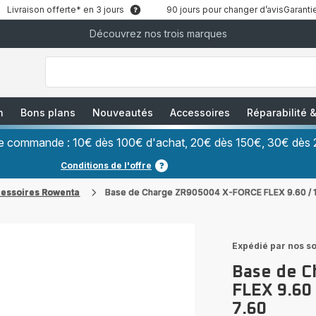
Livraison offerte* en 3 jours
90 jours pour changer d’avis
Garantie
Découvrez nos trois marques
["Que
recherchez-
vous
?","Aspirateurs
balais","Machines
à
Café
à
n
Bons plans
Nouveautés
Accessoires
Réparabilité
Grains","Centrales
Vapeurs","Sèche
Cheveux"]
ère commande : 10€ dès 100€ d'achat, 20€ dès 150€, 30€ dès 
Conditions de l'offre
cessoires Rowenta
Base de Charge ZR905004 X-FORCE FLEX 9.60 / 1
Expédié par nos so
Base de C
FLEX 9.60
7.60