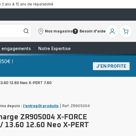
 2 ans & 15 ans de réparabilité
Nos magasins
Besoin d'aide
Nos
Besoin
Mon
Mo
magasins
d'aide
compte
pa
 & engagements
Notre Expertise
250€ !
J'EN PROFITE
3.60 12.60 Neo X-PERT 7.60
ins depuis :
l’entrepôt produits
|
Ref: ZR905004
harge ZR905004 X-FORCE
 / 13.60 12.60 Neo X-PERT