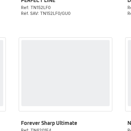
PERFECT LINE
D
Ref: TN152LF0
R
Réf. SAV: TN152LF0/GU0
R
Forever Sharp Ultimate
Ref: TN6201F4
R