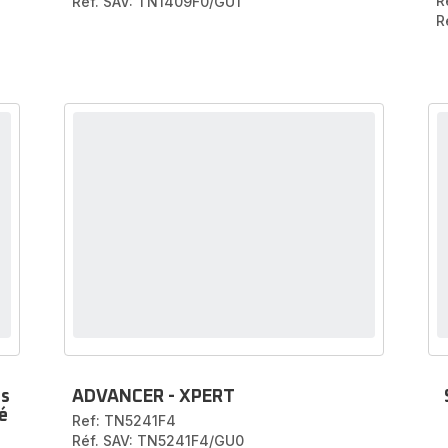
R
Réf. SAV: TN1409F0/GU1
R
es
ADVANCER - XPERT
é
Ref: TN5241F4
Réf. SAV: TN5241F4/GU0