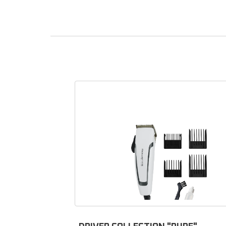
Pièc
Vous re
Que v
access
cheve
Trouvez
e
sé