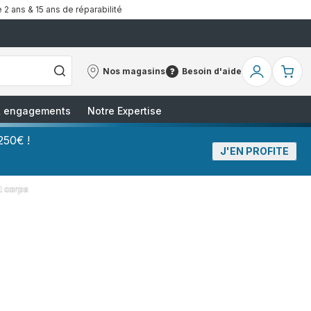
 2 ans & 15 ans de réparabilité
Nos magasins
Besoin d'aide
Nos
Besoin
Mon
Mo
magasins
d'aide
compte
pa
 & engagements
Notre Expertise
250€ !
J'EN PROFITE
t corps