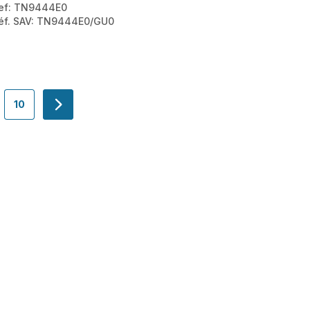
ef: TN9444E0
éf. SAV: TN9444E0/GU0
10
-
navigation.pagination.actions.next
.page
on.a11y.page
pagination.a11y.page
gation.pagination.a11y.page
navigation.pagination.a11y.page