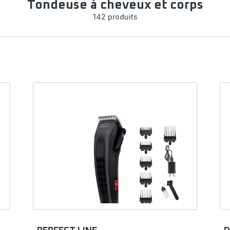
Tondeuse à cheveux et corps
142 produits
es et accessoires pour tondeuses à ch
et corps
cherchez un
sabot
, un
chargeur
ou encore une
brossette
po
tondeuse Rowenta
? Vous êtes au bon endroit !
ous souhaitiez remplacer une
pièce détachée
abîmée ou ajou
oire
permettant de développer les fonctionnalités de votre
ton
ux Rowenta
, vous trouverez sans doute ce qu'il vous faut da
boutique en ligne.
 l'accessoire ou la pièce de rechange pour votre
tondeuse 
t corps
en entrant sa référence dans la barre de recherche ou
lectionnant le modèle de votre appareil dans le menu ci-desso
Passez commande en ligne et faites confiance à votre marque