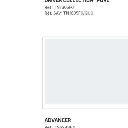
DRIVER COLLECTION "PURE"
Ref: TN1605F0
Réf. SAV: TN1605F0/GU0
ADVANCER
Ref: TN5243F4