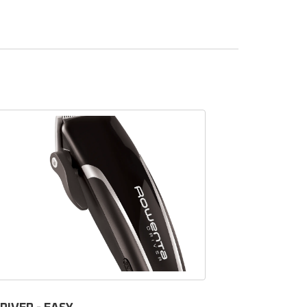
eveux
ur votre
ter un
deuse à
ns notre
cheveux
 en
us.
.