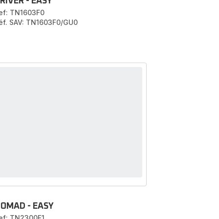
RIVER - EASY
ef: TN1603F0
éf. SAV: TN1603F0/GU0
NOMAD - EASY
ef: TN2300F1