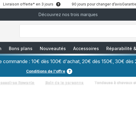
Livraison offerte* en 3 jours
90 jours pour changer d’avis
Garantie
Découvrez nos trois marques
["Que
recherchez-
vous
?","Aspirateurs
balais","Machines
à
Café
à
n
Bons plans
Nouveautés
Accessoires
Réparabilité
Grains","Centrales
Vapeurs","Sèche
Cheveux"]
ère commande : 10€ dès 100€ d'achat, 20€ dès 150€, 30€ dès 
Conditions de l'offre
cessoires Rowenta
Soin de la personne
Tondeuse à cheveux e