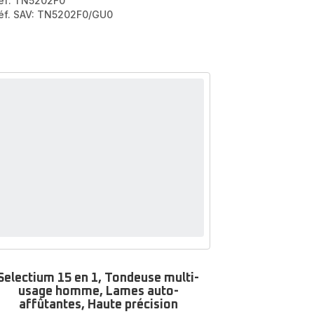
ef: TN5202F0
éf. SAV: TN5202F0/GU0
Selectium 15 en 1, Tondeuse multi-
usage homme, Lames auto-
affûtantes, Haute précision