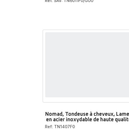
Réf. SAV: TN6011F0/GU0
Nomad, Tondeuse à cheveux, Lam
en acier inoxydable de haute qualit
Ref: TN1407F0