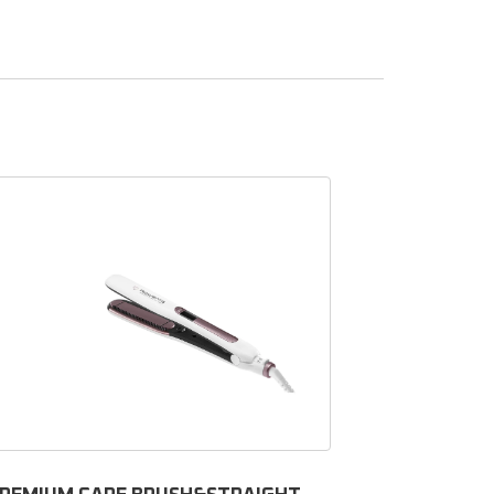
s à
uter un
isser
 boutique
 de
voirs
.