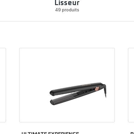
Lisseur
49 produits
èces détachées et accessoires pour fer
lisser
soit pour remplacer une
pièce détachée
endommagée ou ajo
essoire
permettant de développer l'utilisation de votre
fer à l
ta
, vous trouverez certainement ce qu'il vous faut dans notre
ficielle en ligne. Nous vous proposons entre autres des pièces
lacement telles que des
peignes
,
chargeurs
et autres
réser
Steampod
.
Passez commande en ligne et faites confiance à votre marque