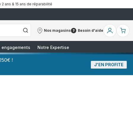
 2 ans & 15 ans de réparabilité
Nos magasins
Besoin d'aide
Nos
Besoin
Mon
Mo
magasins
d'aide
compte
pa
 & engagements
Notre Expertise
250€ !
J'EN PROFITE