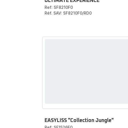
ULTIMATE EXPERIENCE
Ref: SF8210F0
Réf. SAV: SF8210F0/RD0
EASYLISS "Collection Jungle"
Ref: SF1526F0