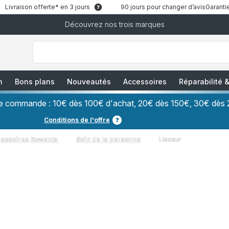
Livraison offerte* en 3 jours
90 jours pour changer d’avis
Garantie
Découvrez nos trois marques
["Que
recherchez-
vous
?","Aspirateurs
balais","Machines
à
Café
à
n
Bons plans
Nouveautés
Accessoires
Réparabilité
Grains","Centrales
Vapeurs","Sèche
Cheveux"]
ère commande : 10€ dès 100€ d'achat, 20€ dès 150€, 30€ dès 
Conditions de l'offre
cessoires Rowenta
Soin de la personne
Lisseur