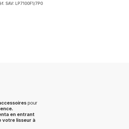
éf. SAV: LP7100F1/7P0
pagination.actions.next
.page
on.a11y.page
accessoires
pour
rience
.
enta
en entrant
 votre lisseur à