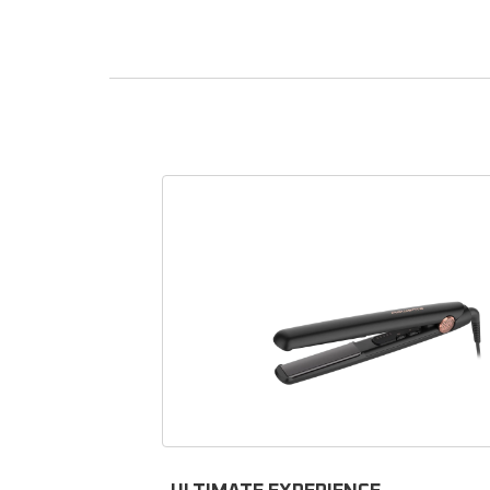
Pi
Que ce 
acc
Rowen
of
remp