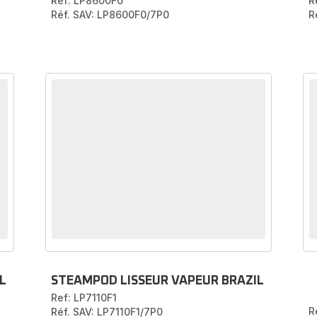
Ref: LP8600F0
R
Réf. SAV: LP8600F0/7P0
R
L
STEAMPOD LISSEUR VAPEUR BRAZIL
Ref: LP7110F1
R
Réf. SAV: LP7110F1/7P0