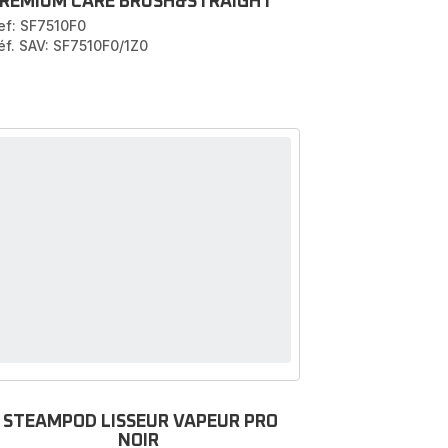
REMIUM CARE BRUSH&STRAIGHT
ef: SF7510F0
éf. SAV: SF7510F0/1Z0
STEAMPOD LISSEUR VAPEUR PRO
NOIR