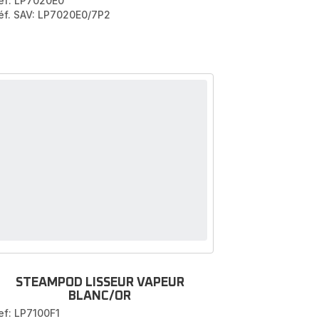
ef: LP7020E0
éf. SAV: LP7020E0/7P2
STEAMPOD LISSEUR VAPEUR
BLANC/OR
ef: LP7100F1