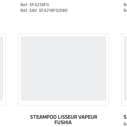
Ref: SF4216F0
R
Réf. SAV: SF4216F0/D80
R
STEAMPOD LISSEUR VAPEUR
S
FUSHIA
R