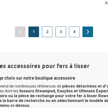
R
1
2
3
4
navigation.pagination.actions.prev
-
-
-
-
navigation.
navigation.pagination.a11y.page
navigation.pagination.a11y.page
navigation.pagination.a11y
navigation.paginati
s accessoires pour fers à lisser
ge choix sur notre boutique accessoire
rend de nombreuses références de
pièces détachées et d'
s dont les
lisseurs Steampod, Easyliss et Ultimate Expe
oire ou la pièce de rechange pour votre
fer à lisser Row
 la barre de recherche ou en sélectionnant le modèle de
menu ci-dessus.