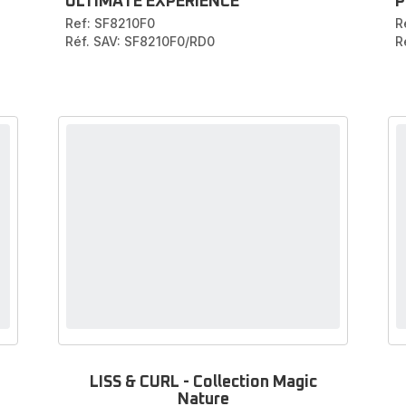
ULTIMATE EXPERIENCE
P
Ref: SF8210F0
R
Réf. SAV: SF8210F0/RD0
R
LISS & CURL - Collection Magic
Nature