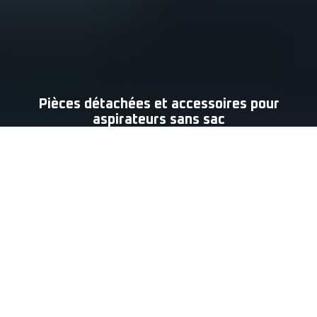
Pièces détachées et accessoires pour
aspirateurs sans sac
Découvrez dans notre boutique en ligne un grand choix
de
pièces détachées et d'
accessoires
pour votre
aspirateur sans sac Rowenta
. Nous vous
proposons de nombreux accessoires tels que des
filtres
,
brosses
,
tuyaux
,
embouts
et autres
tubes
téléscopiques
.
Passez commande en ligne et faites confiance à
votre marque.