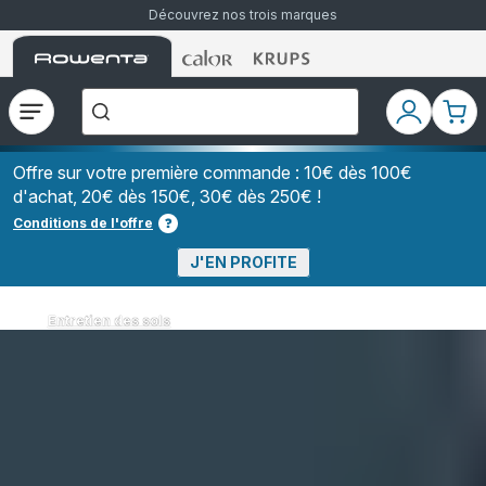
Découvrez nos trois marques
Accueil
Accueil
Accueil
["Que
Rowenta
Rowenta
Rowenta
recherchez-
vous
?","Aspirateurs
Ouvrir
Mon
Mon
balais","Machines
le
compte
pani
à
Café
menu
à
Offre sur votre première commande : 10€ dès 100€
Grains","Centrales
d'achat, 20€ dès 150€, 30€ dès 250€ !
Vapeurs","Sèche
Cheveux"]
Conditions de l'offre
J'EN PROFITE
Entretien des sols