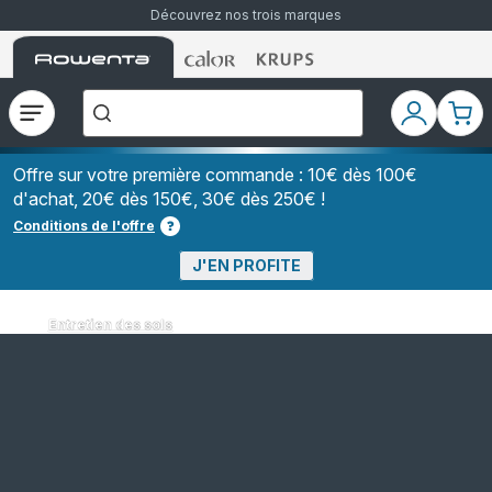
Découvrez nos trois marques
Accueil
Accueil
Accueil
["Que
Rowenta
Rowenta
Rowenta
recherchez-
vous
?","Aspirateurs
Ouvrir
Mon
Mon
balais","Machines
le
compte
pani
à
Café
menu
à
Offre sur votre première commande : 10€ dès 100€
Grains","Centrales
d'achat, 20€ dès 150€, 30€ dès 250€ !
Vapeurs","Sèche
Cheveux"]
Conditions de l'offre
J'EN PROFITE
Entretien des sols