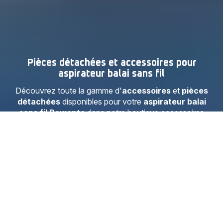
Pièces détachées et accessoires pour
aspirateur balai sans fil
Découvrez toute la gamme d'
accessoires
et
pièces
détachées
disponibles pour votre
aspirateur balai
sans fil Rowenta
dans notre boutique accessoires
officielle. Nous vous proposons de nombreux
accessoires et pièces de rechange tels que des :
filtres
haute performance ou en mousse, chargeurs,
têtes d'aspiration, électro-brosses et autres bacs
à poussière.
Passez commande en ligne facilement, rapidement et de
manière sécurisée sur notre
boutique en ligne
officielle Rowenta
.