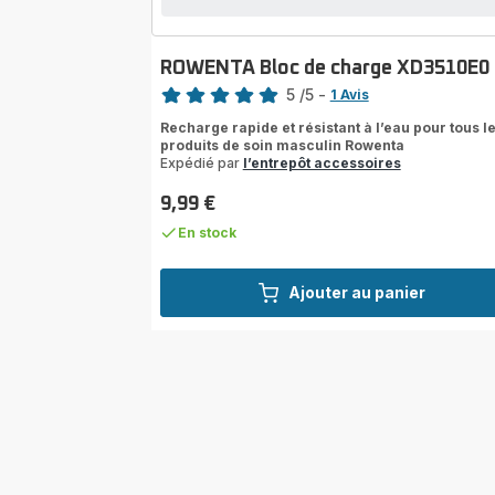
ROWENTA Bloc de charge XD3510E0
Note
5
/5
-
1 Avis
Avis
Recharge rapide et résistant à l’eau pour tous l
5
produits de soin masculin Rowenta
étoiles
Expédié par
l’entrepôt accessoires
(moyenne)
9,99 €
Prix
En stock
Ajouter au panier