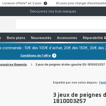
Livraison offerte* en 3 jours
90 jours pour changer d’avis
Garantie
Découvrez nos trois marques
["Que
recherchez-
vous
?","Aspirateurs
balais","Machines
à
Café
à
n
Bons plans
Nouveautés
Accessoires
Réparabilité
Grains","Centrales
Vapeurs","Sèche
Cheveux"]
ère commande : 10€ dès 100€ d'achat, 20€ dès 150€, 30€ dès 
Conditions de l'offre
cessoires Rowenta
3 jeux de peignes droite-gauche SS-1810003257
Expédié par nos soins depuis :
l’en
3 jeux de peignes 
1810003257