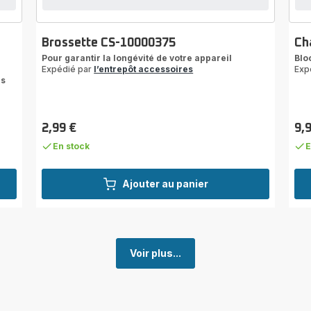
Brossette CS-10000375
Ch
Pour garantir la longévité de votre appareil
Blo
Expédié par
l’entrepôt accessoires
Exp
es
2,99 €
9,
Prix
Prix
En stock
E
Ajouter au panier
Voir plus...