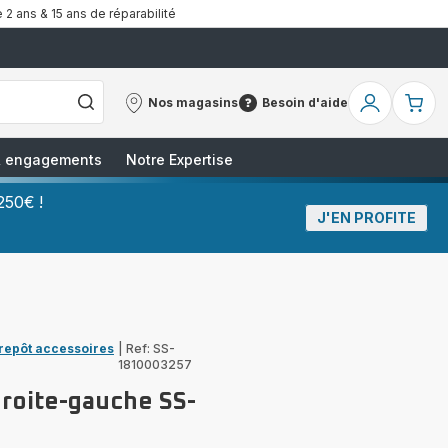
 2 ans & 15 ans de réparabilité
Nos magasins
Besoin d'aide
Nos
Besoin
Mon
Mo
magasins
d'aide
compte
pa
 & engagements
Notre Expertise
250€ !
J'EN PROFITE
trepôt accessoires
|
Ref: SS-
1810003257
droite-gauche SS-