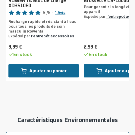
ROWENTA Bloc de charge
Brossette CS-1000037
XD3510E0
Note
Pour garantir la longévité 
appareil
5
/5
-
1 Avis
Expédié par
l’entrepôt acc
Avis
Recharge rapide et résistant à l’eau
5
pour tous les produits de soin
étoiles
masculin Rowenta
(moyenne)
Expédié par
l’entrepôt accessoires
9,99 €
2,99 €
Prix
Prix
En stock
En stock
Ajouter au panier
Ajouter au pa
Caractéristiques Environnementales