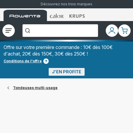
Découvrez nos trois marques
Accueil
Accueil
Accueil
["Que
Rowenta
Rowenta
Rowenta
recherchez-
vous
?","Aspirateurs
Ouvrir
Mon
Mon
balais","Machines
le
compte
pani
à
Café
menu
à
Offre sur votre première commande : 10€ dès 100€
Grains","Centrales
d'achat, 20€ dès 150€, 30€ dès 250€ !
Vapeurs","Sèche
Cheveux"]
Conditions de l'offre
J'EN PROFITE
Tondeuses multi-usage