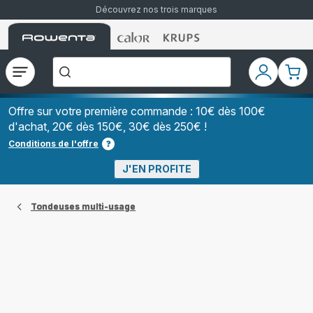
Découvrez nos trois marques
Accueil
Accueil
Accueil
["Que
Rowenta
Rowenta
Rowenta
recherchez-
vous
?","Aspirateurs
Ouvrir
Mon
Mon
balais","Machines
le
compte
pani
à
Café
menu
à
Offre sur votre première commande : 10€ dès 100€
Grains","Centrales
d'achat, 20€ dès 150€, 30€ dès 250€ !
Vapeurs","Sèche
Cheveux"]
Conditions de l'offre
J'EN PROFITE
Tondeuses multi-usage