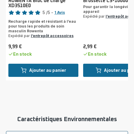
ROWENTA Bloc de charge
Brossette CS-1000037
XD3510E0
Note
Pour garantir la longévité 
appareil
5
/5
-
1 Avis
Expédié par
l’entrepôt acc
Avis
Recharge rapide et résistant à l’eau
5
pour tous les produits de soin
étoiles
masculin Rowenta
(moyenne)
Expédié par
l’entrepôt accessoires
9,99 €
2,99 €
Prix
Prix
En stock
En stock
Ajouter au panier
Ajouter au pa
Caractéristiques Environnementales