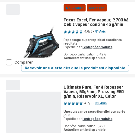
vapeur
continu
Nouveauté
Mode Eco
75 g/min,
Fonction
Focus Excel, Fer vapeur, 2 700 W,
pressing
Débit vapeur continu 45 g/min
Note
300 g/min
4.6
/5
-
81 Avis
ratings.4.6
Repassage super rapide et excellents
résultats
Expédié par
l’entrepôt produits
Dont éco-participation 0,42 €
Actuellement indisponible
Focus
Comparer
Excel,
Recevoir une alerte dès que le produit est disponible
Focus
Fer
Excel,
vapeur,
Fer
2 700 W,
vapeur,
Débit
2 700 W,
Ultimate Pure, Fer à Repasser
Débit
vapeur
Vapeur, 60g/min, Pressing 260
vapeur
continu
g/min, Réservoir XL, Calor
Note
continu
45 g/min
45 g/min
4.7
/5
-
39 Avis
ratings.4.7
Une puissance exceptionelle jour après
jour
Expédié par
l’entrepôt produits
Dont éco-participation 0,42 €
Actuellement indisponible