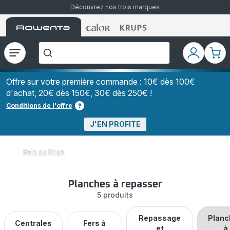
Découvrez nos trois marques
Accueil
Accueil
Accueil
["Que
Rowenta
Rowenta
Rowenta
recherchez-
vous
?","Aspirateurs
Ouvrir
Mon
Mon
balais","Machines
le
compte
pani
à
Café
menu
à
Offre sur votre première commande : 10€ dès 100€
Grains","Centrales
d'achat, 20€ dès 150€, 30€ dès 250€ !
Vapeurs","Sèche
Cheveux"]
Conditions de l'offre
J'EN PROFITE
Soin du linge
Planches à repasser
5 produits
Repassage
Planc
Centrales
Fers à
et
à