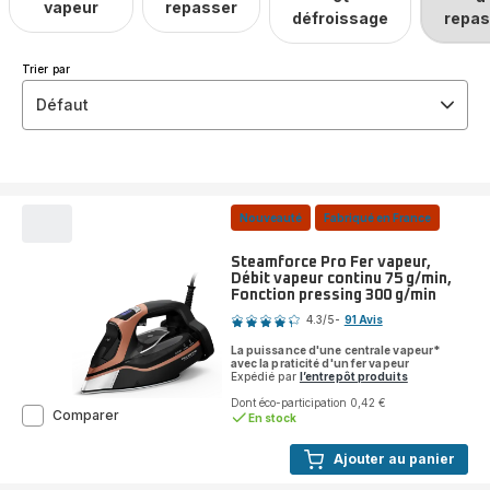
vapeur
repasser
défroissage
repas
Trier par
Défaut
Nouveauté
Fabriqué en France
Steamforce Pro Fer vapeur,
Débit vapeur continu 75 g/min,
Fonction pressing 300 g/min
Note
4.3
/5
-
91 Avis
ratings.4.3
La puissance d'une centrale vapeur*
avec la praticité d'un fer vapeur
Expédié par
l’entrepôt produits
Dont éco-participation 0,42 €
Steamforce
Comparer
En stock
Pro
Fer
Ajouter au panier
vapeur,
Débit