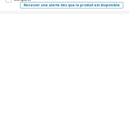
1800
Recevoir une alerte dès que le produit est disponible
VIRTUO
W
1800
BLEU-
W
VERT
BLEU-
VERT