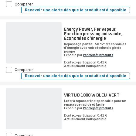
Ultimate
Comparer
Pure,
Recevoir une alerte dès que le produit est disponible
Ultimate
Fer
Pure,
à
Fer
Repasser
à
Vapeur,
Repasser
Energy Power, Fer vapeur,
Vapeur,
60g/min,
Fonction pressing puissante,
60g/min,
Pressing
Économies d'énergie
Pressing
260
Repassage parfait : 50 %* d'économies
260
g/min,
d'énergie avec notre technologie de
g/min,
pompe
Réservoir
Réservoir
Expédié par
l’entrepôt produits
XL,
XL,
Calor
Calor
Dont éco-participation 0,42 €
Actuellement indisponible
Energy
Comparer
Power,
Recevoir une alerte dès que le produit est disponible
Energy
Fer
Power,
vapeur,
Fer
Fonction
vapeur,
pressing
Fonction
VIRTUO 1800 W BLEU-VERT
puissante,
pressing
Le fer à repasser indispensable pour un
puissante,
Économies
repassage rapide et facile
Économies
d'énergie
Expédié par
l’entrepôt produits
d'énergie
Dont éco-participation 0,42 €
Actuellement indisponible
VIRTUO
Comparer