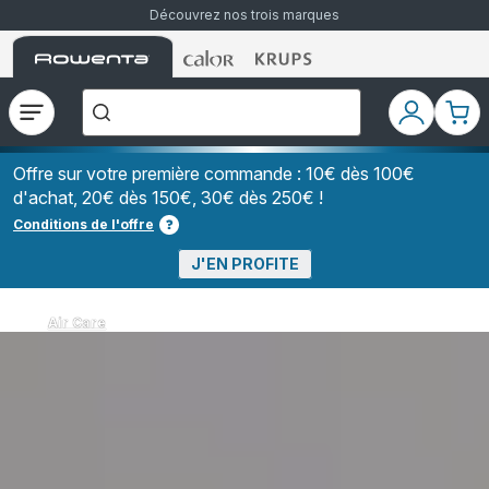
Découvrez nos trois marques
Accueil
Accueil
Accueil
["Que
Rowenta
Rowenta
Rowenta
recherchez-
vous
?","Aspirateurs
Ouvrir
Mon
Mon
balais","Machines
le
compte
pani
à
Café
menu
à
Offre sur votre première commande : 10€ dès 100€
Grains","Centrales
d'achat, 20€ dès 150€, 30€ dès 250€ !
Vapeurs","Sèche
Cheveux"]
Conditions de l'offre
J'EN PROFITE
Air Care