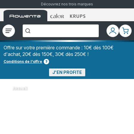
Découvrez nos trois marques
Accueil
Accueil
Accueil
["Que
Rowenta
Rowenta
Rowenta
recherchez-
vous
?","Aspirateurs
Ouvrir
Mon
Mon
balais","Machines
le
compte
pani
à
Café
menu
à
Offre sur votre première commande : 10€ dès 100€
Grains","Centrales
d'achat, 20€ dès 150€, 30€ dès 250€ !
Vapeurs","Sèche
Cheveux"]
Conditions de l'offre
J'EN PROFITE
Accueil