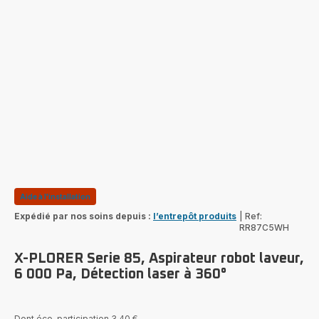
Aide à l'installation
Expédié par nos soins depuis :
l’entrepôt produits
|
Ref:
RR87C5WH
X-PLORER Serie 85, Aspirateur robot laveur,
6 000 Pa, Détection laser à 360°
Dont éco-participation 3,40 €