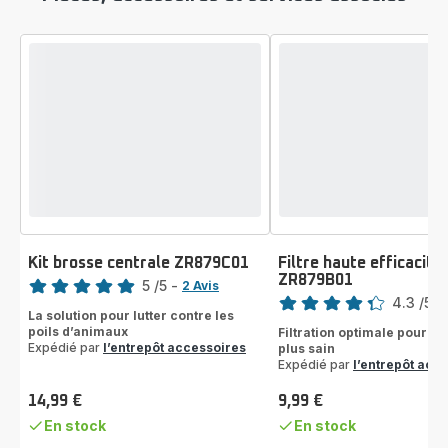
Kit brosse centrale ZR879C01
Filtre haute efficacité
Note
ZR879B01
Note
5
/5
-
2 Avis
4.3
/5
-
Avis
La solution pour lutter contre les
ratings.4.3
5
poils d’animaux
Filtration optimale pour un
étoiles
Expédié par
l’entrepôt accessoires
plus sain
(moyenne)
Expédié par
l’entrepôt acc
14,99 €
9,99 €
Prix
Prix
En stock
En stock