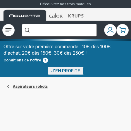
Découvrez nos trois marques
Accueil
Accueil
Accueil
["Que
Rowenta
Rowenta
Rowenta
recherchez-
vous
?","Aspirateurs
Ouvrir
Mon
Mon
balais","Machines
le
compte
pani
à
Café
menu
à
Offre sur votre première commande : 10€ dès 100€
Grains","Centrales
d'achat, 20€ dès 150€, 30€ dès 250€ !
Vapeurs","Sèche
Cheveux"]
Conditions de l'offre
J'EN PROFITE
Aspirateurs robots