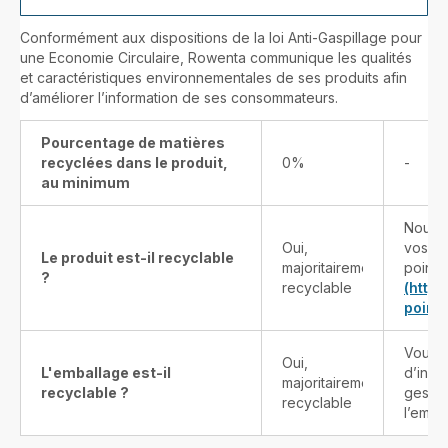
Conformément aux dispositions de la loi Anti-Gaspillage pour
une Economie Circulaire, Rowenta communique les qualités
et caractéristiques environnementales de ses produits afin
d’améliorer l’information de ses consommateurs.
Pourcentage de matières
recyclées dans le produit,
0%
-
au minimum
Nous v
Oui,
vos pr
Le produit est-il recyclable
majoritairement
points
?
recyclable
(http
point-
Vous t
Oui,
L'emballage est-il
d’info
majoritairement
recyclable ?
gestes
recyclable
l’emba