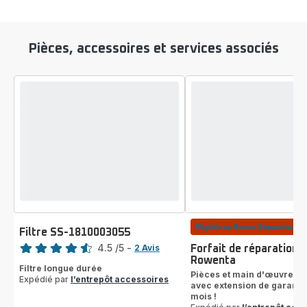
Pièces, accessoires et services associés
Eligible au Bonus Réparation : 
Filtre SS-1810003055
Note
4.5
/5
-
2 Avis
Forfait de réparation 
ratings.4.5
Rowenta
Filtre longue durée
Pièces et main d'œuvre c
Expédié par
l’entrepôt accessoires
avec extension de garantie
mois !