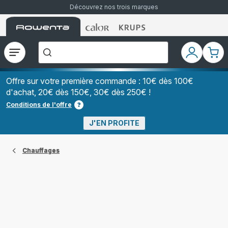
Découvrez nos trois marques
Accueil
Accueil
Accueil
["Que
Rowenta
Rowenta
Rowenta
recherchez-
vous
?","Aspirateurs
Ouvrir
Mon
Mon
balais","Machines
le
compte
pani
à
Café
menu
à
Offre sur votre première commande : 10€ dès 100€
Grains","Centrales
d'achat, 20€ dès 150€, 30€ dès 250€ !
Vapeurs","Sèche
Cheveux"]
Conditions de l'offre
J'EN PROFITE
Chauffages