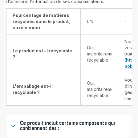
d’améliorer l’information de ses consommateurs.
Pourcentage de matières
recyclées dans le produit,
0%
-
au minimum
Nous v
Oui,
vos pr
Le produit est-il recyclable
majoritairement
points
?
recyclable
(http
point-
Vous t
Oui,
L'emballage est-il
d’info
majoritairement
recyclable ?
gestes
recyclable
l’emba
Ce produit inclut certains composants qui
contiennent des :