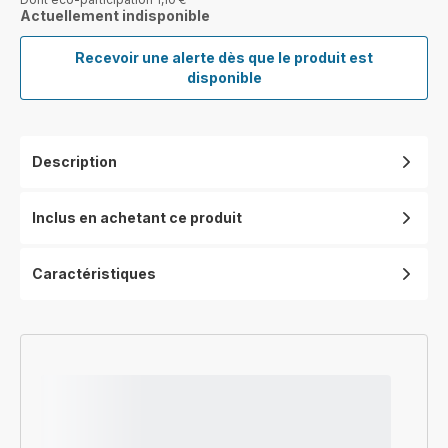
Actuellement indisponible
Recevoir une alerte dès que le produit est
My
disponible
Nomad
Heater,
Chauffage
puissant,
Description
Silencieux,
Mode
Éco,
Inclus en achetant ce produit
900/1800W
Caractéristiques