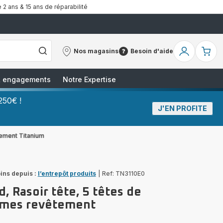
 2 ans & 15 ans de réparabilité
Nos magasins
Besoin d'aide
Nos
Besoin
Mon
Mo
magasins
d'aide
compte
pa
 & engagements
Notre Expertise
250€ !
J'EN PROFITE
tement Titanium
ins depuis :
l’entrepôt produits
|
Ref: TN3110E0
, Rasoir tête, 5 têtes de
ames revêtement