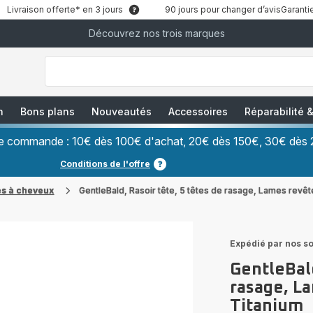
Livraison offerte* en 3 jours
90 jours pour changer d’avis
Garantie
Découvrez nos trois marques
["Que
recherchez-
vous
?","Aspirateurs
balais","Machines
à
Café
à
n
Bons plans
Nouveautés
Accessoires
Réparabilité
Grains","Centrales
Vapeurs","Sèche
Cheveux"]
ère commande : 10€ dès 100€ d'achat, 20€ dès 150€, 30€ dès 
Conditions de l'offre
s à cheveux
GentleBald, Rasoir tête, 5 têtes de rasage, Lames revê
Expédié par nos so
GentleBald
rasage, L
Titanium