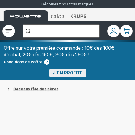
Découvrez nos trois marques
Accueil
Accueil
Accueil
["Que
Rowenta
Rowenta
Rowenta
recherchez-
vous
?","Aspirateurs
Ouvrir
Mon
Mon
balais","Machines
le
compte
pani
à
Café
menu
à
Offre sur votre première commande : 10€ dès 100€
Grains","Centrales
d'achat, 20€ dès 150€, 30€ dès 250€ !
Vapeurs","Sèche
Cheveux"]
Conditions de l'offre
J'EN PROFITE
Cadeaux fête des pères