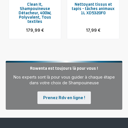
Clean It,
Nettoyant tissus et
Shampouineuse
tapis - tâches animaux
Détacheur, 400W,
1L XD5320F0
Polyvalent, Tous
textiles
179,99 €
17,99 €
Voir
Voir
plus...
plus...
-
-
Clean
Nettoyant
It,
tissus
Shampouineuse
et
Détacheur,
tapis
400W,
-
Rowenta est toujours là pour vous !
Polyvalent,
tâches
Tous
animaux
Nos experts sont là pour vous guider à chaque étape
textiles
1L
-
XD5320F0
dans votre choix de Shampouineuse
179,99 €
-
17,99 €
Prenez Rdv en ligne !