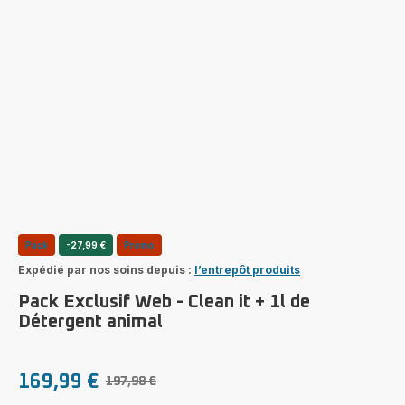
Pack
-27,99 €
Promo
Expédié par nos soins depuis :
l’entrepôt produits
Pack Exclusif Web - Clean it + 1l de
Détergent animal
169,99 €
197,98 €
Prix
Prix
avec
initial