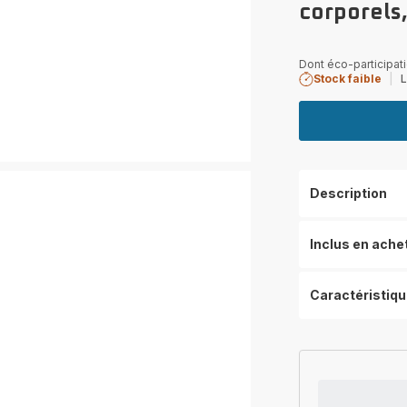
corporels,
Dont éco-participati
Stock faible
|
L
Description
Inclus en ache
Caractéristiq