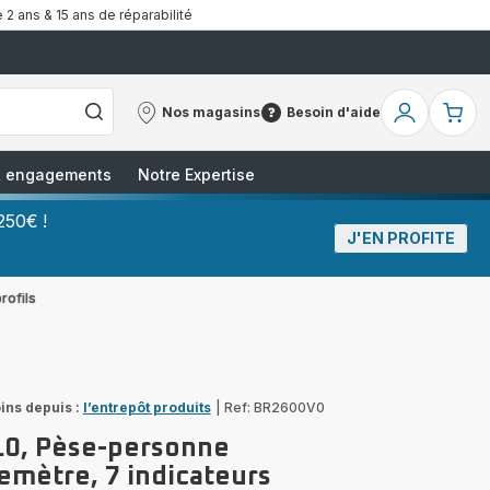
 2 ans & 15 ans de réparabilité
Nos magasins
Besoin d'aide
Nos
Besoin
Mon
Mo
magasins
d'aide
compte
pa
 & engagements
Notre Expertise
250€ !
J'EN PROFITE
rofils
ins depuis :
l’entrepôt produits
|
Ref: BR2600V0
.0, Pèse-personne
mètre, 7 indicateurs