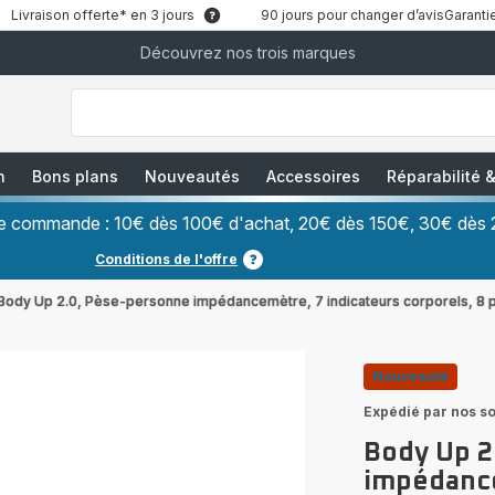
Livraison offerte* en 3 jours
90 jours pour changer d’avis
Garantie
Découvrez nos trois marques
["Que
recherchez-
vous
?","Aspirateurs
balais","Machines
à
Café
à
n
Bons plans
Nouveautés
Accessoires
Réparabilité
Grains","Centrales
Vapeurs","Sèche
Cheveux"]
ère commande : 10€ dès 100€ d'achat, 20€ dès 150€, 30€ dès 
Conditions de l'offre
Body Up 2.0, Pèse-personne impédancemètre, 7 indicateurs corporels, 8 p
Nouveauté
Expédié par nos so
Body Up 2
impédance