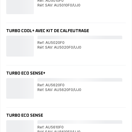
Ref: AU5010F0
Réf. SAV: AU5010F0/UJ0
TU
TURBO
CO
COOL
TURBO COOL+ AVEC KIT DE CALFEUTRAGE
Ref: AU5020F0
Réf. SAV: AU5020F0/UJ0
TU
TURBO
CO
COOL+
AV
AVEC
KIT
KIT
DE
DE
CA
TURBO ECO SENSE+
CALFEUTRAGE
Ref: AU5620F0
Réf. SAV: AU5620F0/UJ0
TU
TURBO
EC
ECO
SE
SENSE+
TURBO ECO SENSE
Ref: AU5610F0
Réf. SAV: AU5610F0/UJ0