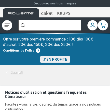
Découvrez nos trois marques
Accueil
Accueil
Accueil
["Que
Rowenta
Rowenta
Rowenta
recherchez-
vous
?","Aspirateurs
Ouvrir
Mon
Mon
balais","Machines
le
compte
pani
à
Café
menu
à
Offre sur votre première commande : 10€ dès 100€
Grains","Centrales
d'achat, 20€ dès 150€, 30€ dès 250€ !
Vapeurs","Sèche
Cheveux"]
Conditions de l'offre
J'EN PROFITE
Accueil
Notices d'utilisation et questions fréquentes
Climatiseur
Facilitez-vous la vie, gagnez du temps grâce à nos notices
d’utilisation !