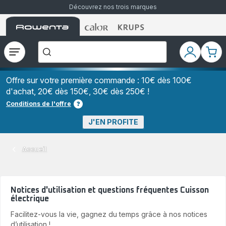
Découvrez nos trois marques
Accueil
Accueil
Accueil
["Que
Rowenta
Rowenta
Rowenta
recherchez-
vous
?","Aspirateurs
Ouvrir
Mon
Mon
balais","Machines
le
compte
pani
à
Café
menu
à
Offre sur votre première commande : 10€ dès 100€
Grains","Centrales
d'achat, 20€ dès 150€, 30€ dès 250€ !
Vapeurs","Sèche
Cheveux"]
Conditions de l'offre
J'EN PROFITE
Accueil
Notices d'utilisation et questions fréquentes Cuisson
électrique
Facilitez-vous la vie, gagnez du temps grâce à nos notices
d’utilisation !