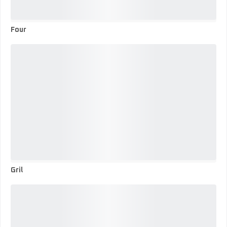
Four
Four
Gril
Gril