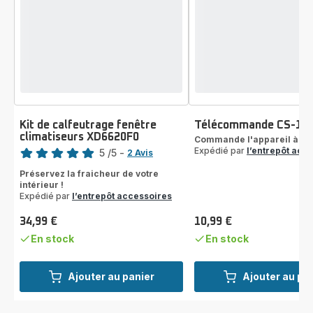
Kit de calfeutrage fenêtre
Télécommande CS-10
climatiseurs XD6620F0
Note
Commande l'appareil à di
Expédié par
l’entrepôt acc
5
/5
-
2 Avis
Avis
Préservez la fraicheur de votre
5
intérieur !
étoiles
Expédié par
l’entrepôt accessoires
(moyenne)
34,99 €
10,99 €
Prix
Prix
En stock
En stock
Ajouter au panier
Ajouter au pa