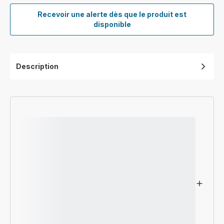
Recevoir une alerte dès que le produit est
Tuyau
disponible
d'évacuation
pour
climatiseur
mobile
Description
CS-
10001063