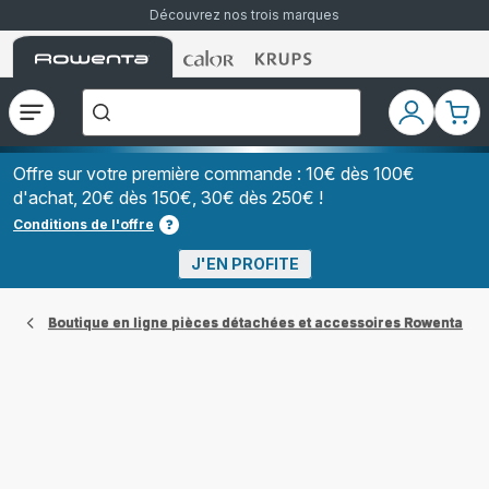
Découvrez nos trois marques
Accueil
Accueil
Accueil
["Que
Rowenta
Rowenta
Rowenta
recherchez-
vous
?","Aspirateurs
Ouvrir
Mon
Mon
balais","Machines
le
compte
pani
à
Café
menu
à
Offre sur votre première commande : 10€ dès 100€
Grains","Centrales
d'achat, 20€ dès 150€, 30€ dès 250€ !
Vapeurs","Sèche
Cheveux"]
Conditions de l'offre
J'EN PROFITE
Boutique en ligne pièces détachées et accessoires Rowenta