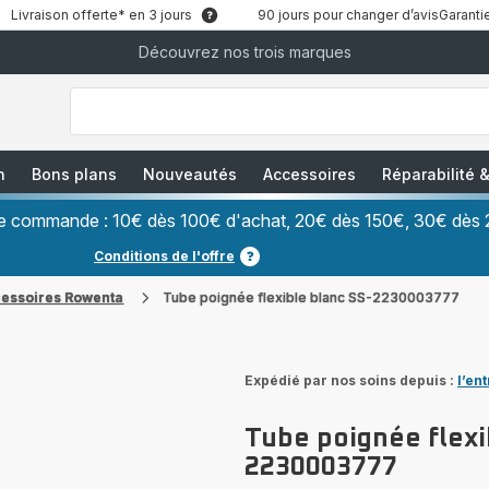
Livraison offerte* en 3 jours
90 jours pour changer d’avis
Garantie
Découvrez nos trois marques
["Que
recherchez-
vous
?","Aspirateurs
balais","Machines
à
Café
à
n
Bons plans
Nouveautés
Accessoires
Réparabilité
Grains","Centrales
Vapeurs","Sèche
Cheveux"]
ère commande : 10€ dès 100€ d'achat, 20€ dès 150€, 30€ dès 
Conditions de l'offre
cessoires Rowenta
Tube poignée flexible blanc SS-2230003777
Expédié par nos soins depuis :
l’en
Tube poignée flexi
2230003777