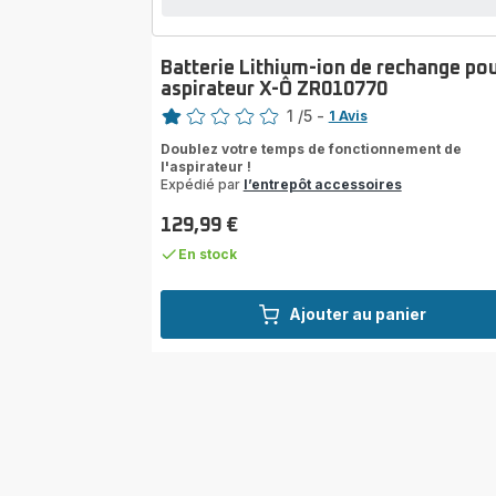
Batterie Lithium-ion de rechange po
aspirateur X-Ô ZR010770
Note
1
/5
-
1 Avis
Avis
Doublez votre temps de fonctionnement de
1
l'aspirateur !
étoile
Expédié par
l’entrepôt accessoires
(moyenne)
129,99 €
Prix
En stock
Ajouter au panier