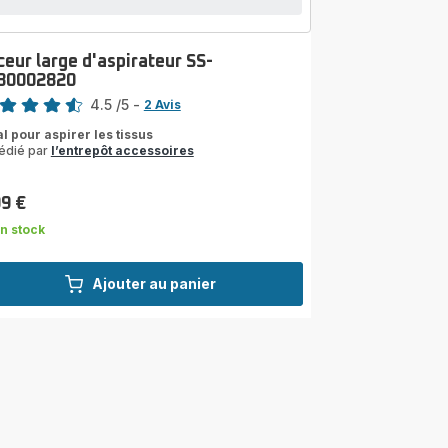
ceur large d'aspirateur SS-
30002820
4.5
/5
-
2 Avis
ngs.4.5
al pour aspirer les tissus
édié par
l’entrepôt accessoires
99 €
n stock
Ajouter au panier