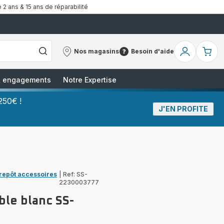
 2 ans & 15 ans de réparabilité
Nos magasins
Besoin d'aide
Nos
Besoin
Mon
Mo
magasins
d'aide
compte
pa
 & engagements
Notre Expertise
250€ !
J'EN PROFITE
trepôt accessoires
|
Ref: SS-
2230003777
ble blanc SS-