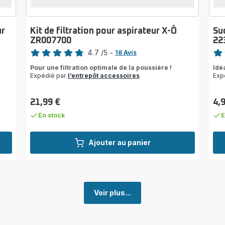
ur
Kit de filtration pour aspirateur X-Ô
Su
ZR007700
22
Note
Note
4.7
/5
-
18 Avis
ratings.4.7
rati
Pour une filtration optimale de la poussière !
Idé
Expédié par
l’entrepôt accessoires
Exp
21,99 €
4,
Prix
Prix
En stock
E
Ajouter au panier
Voir plus...