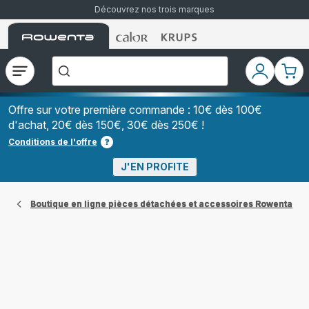
Découvrez nos trois marques
Accueil
Accueil
Accueil
["Que
Rowenta
Rowenta
Rowenta
recherchez-
vous
?","Aspirateurs
Ouvrir
Mon
Mon
balais","Machines
le
compte
pani
à
Café
menu
à
Offre sur votre première commande : 10€ dès 100€
Grains","Centrales
d'achat, 20€ dès 150€, 30€ dès 250€ !
Vapeurs","Sèche
Cheveux"]
Conditions de l'offre
J'EN PROFITE
Boutique en ligne pièces détachées et accessoires Rowenta