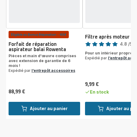
Eligible au Bonus Réparation : -40€
Filtre après moteur Z
Note
4.8
/5
-
Forfait de réparation
aspirateur balai Rowenta
ratings.4.8
Pour un intérieur propre et
Pièces et main d'œuvre comprises
Expédié par
l’entrepôt acc
avec extension de garantie de 6
mois !
Expédié par
l’entrepôt accessoires
9,99 €
Prix
88,99 €
En stock
Prix
Ajouter au panier
Ajouter au pa