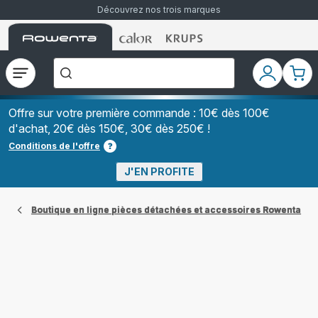
Découvrez nos trois marques
Accueil
Accueil
Accueil
["Que
Rowenta
Rowenta
Rowenta
recherchez-
vous
?","Aspirateurs
Ouvrir
Mon
Mon
balais","Machines
le
compte
pani
à
Café
menu
à
Offre sur votre première commande : 10€ dès 100€
Grains","Centrales
d'achat, 20€ dès 150€, 30€ dès 250€ !
Vapeurs","Sèche
Cheveux"]
Conditions de l'offre
J'EN PROFITE
Boutique en ligne pièces détachées et accessoires Rowenta