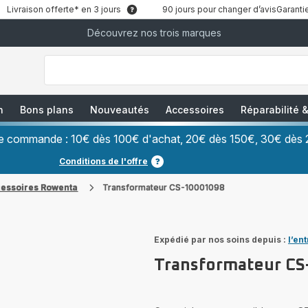
Livraison offerte* en 3 jours
90 jours pour changer d’avis
Garantie
Découvrez nos trois marques
["Que
recherchez-
vous
?","Aspirateurs
balais","Machines
à
Café
à
n
Bons plans
Nouveautés
Accessoires
Réparabilité
Grains","Centrales
Vapeurs","Sèche
Cheveux"]
ère commande : 10€ dès 100€ d'achat, 20€ dès 150€, 30€ dès 
Conditions de l'offre
cessoires Rowenta
Transformateur CS-10001098
Expédié par nos soins depuis :
l’en
Transformateur CS