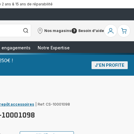
 2 ans & 15 ans de réparabilité
Nos magasins
Besoin d'aide
Nos
Besoin
Mon
Mo
magasins
d'aide
compte
pa
 & engagements
Notre Expertise
250€ !
J'EN PROFITE
trepôt accessoires
|
Ref: CS-10001098
-10001098