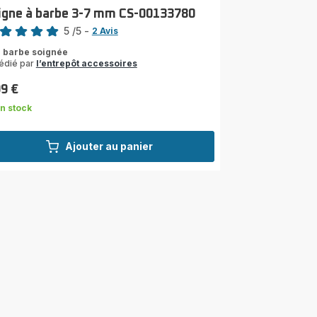
igne à barbe 3-7 mm CS-00133780
5
/5
-
2 Avis
s
 barbe soignée
édié par
l’entrepôt accessoires
les
yenne)
99 €
n stock
Ajouter au panier