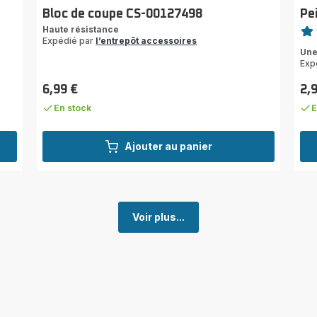
Bloc de coupe CS-00127498
Pe
Note
Haute résistance
Expédié par
l’entrepôt accessoires
Avi
Une
5
Exp
étoi
(mo
6,99 €
2,
Prix
Prix
En stock
E
Ajouter au panier
Voir plus...