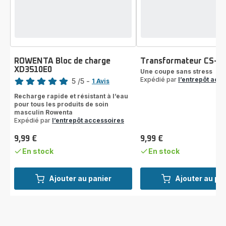
ROWENTA Bloc de charge
Transformateur CS-1
XD3510E0
Note
Une coupe sans stress
Expédié par
l’entrepôt acc
5
/5
-
1 Avis
Avis
Recharge rapide et résistant à l’eau
5
pour tous les produits de soin
étoiles
masculin Rowenta
(moyenne)
Expédié par
l’entrepôt accessoires
9,99 €
9,99 €
Prix
Prix
En stock
En stock
Ajouter au panier
Ajouter au pa