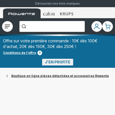
Découvrez nos trois marques
Accueil
Accueil
Accueil
["Que
Rowenta
Rowenta
Rowenta
recherchez-
vous
?","Aspirateurs
Ouvrir
Mon
Mon
balais","Machines
le
compte
pani
à
Café
menu
à
Offre sur votre première commande : 10€ dès 100€
Grains","Centrales
d'achat, 20€ dès 150€, 30€ dès 250€ !
Vapeurs","Sèche
Cheveux"]
Conditions de l'offre
J'EN PROFITE
Boutique en ligne pièces détachées et accessoires Rowenta