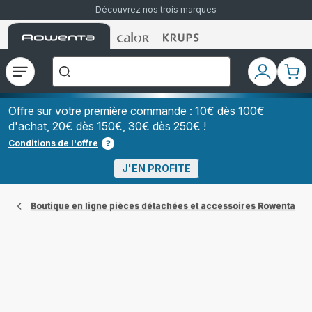
Découvrez nos trois marques
Accueil
Accueil
Accueil
["Que
Rowenta
Rowenta
Rowenta
recherchez-
vous
?","Aspirateurs
Ouvrir
Mon
Mon
balais","Machines
le
compte
pani
à
Café
menu
à
Offre sur votre première commande : 10€ dès 100€
Grains","Centrales
d'achat, 20€ dès 150€, 30€ dès 250€ !
Vapeurs","Sèche
Cheveux"]
Conditions de l'offre
J'EN PROFITE
Boutique en ligne pièces détachées et accessoires Rowenta