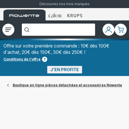
Découvrez nos trois marques
Accueil
Accueil
Accueil
["Que
Rowenta
Rowenta
Rowenta
recherchez-
vous
?","Aspirateurs
Ouvrir
Mon
Mon
balais","Machines
le
compte
pani
à
Café
menu
à
Offre sur votre première commande : 10€ dès 100€
Grains","Centrales
d'achat, 20€ dès 150€, 30€ dès 250€ !
Vapeurs","Sèche
Cheveux"]
Conditions de l'offre
J'EN PROFITE
Boutique en ligne pièces détachées et accessoires Rowenta