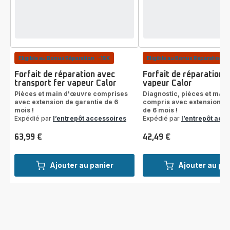
Eligible au Bonus Réparation : -15€
Eligible au Bonus Réparation : 
Forfait de réparation avec
Forfait de réparation f
transport fer vapeur Calor
vapeur Calor
Pièces et main d'œuvre comprises
Diagnostic, pièces et mai
avec extension de garantie de 6
compris avec extension de
mois !
de 6 mois !
Expédié par
l’entrepôt accessoires
Expédié par
l’entrepôt acc
63,99 €
42,49 €
Prix
Prix
Ajouter au panier
Ajouter au pa